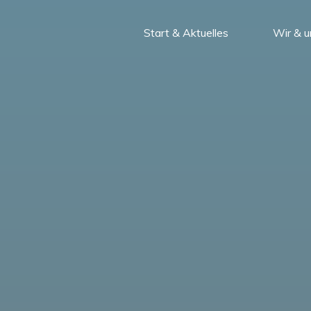
Zum
Inhalt
Start & Aktuelles
Wir & 
Labradore
springen
von
Thienbüttel